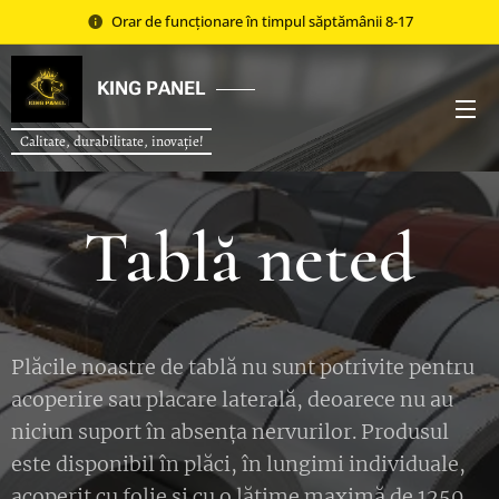
Orar de funcționare în timpul săptămânii 8-17
KING PANEL
Calitate, durabilitate, inovație!
Tabl
ă
neted
Plăcile noastre de tablă nu sunt potrivite pentru
acoperire sau placare laterală, deoarece nu au
niciun suport în absența nervurilor. Produsul
este disponibil în plăci, în lungimi individuale,
acoperit cu folie și cu o lățime maximă de 1250