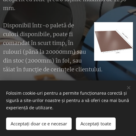
mm.
Disponibil într-o paletă de
culori disponibile, poate fi
comandat în scurt timp, în
rulouri (până la 20000mm) sau
din stoc (2000mm) în foi, sau
tăiat în funcție de cerințele clientului.
Folosim cookie-uri pentru a permite funcționarea corectă și
sigură a site-urilor noastre și pentru a vă oferi cea mai bună
Az oldalt a
Webnode
működteti
Cookie-uri
experiență de utilizare.
Selectează
Acceptați doar ce e necesar
Acceptați toate
Magyar
Română