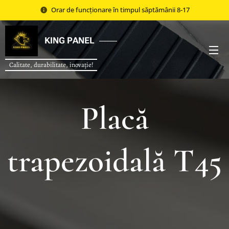
Orar de funcționare în timpul săptămânii 8-17
KING PANEL
Calitate, durabilitate, inovație!
Placă
trapezoidală T45