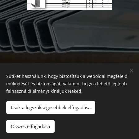
Sütiket használunk, hogy biztosítsuk a weboldal megfelelő
működését és biztonságát, valamint hogy a lehető legjobb
felhasználói élményt kínáljuk Neked.
Csak a legszükségesebbek elfogadása
Az oldalt a
Webnode
működteti
Sütik
Nyelvek
Összes elfogadása
Magyar
Română