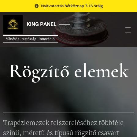
Nyitvatartás hétköznap 7-16 óráig
KING
PANEL
Minőség, tartósság, innováció!
Rögzítő elemek
Trapézlemezek felszereléséhez többféle
színű, méretű és típusú rögzítő csavart