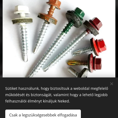
Sütiket használunk, hogy biztosítsuk a weboldal megfelelő
működését és biztonságát, valamint hogy a lehető legjobb
felhasználói élményt kínáljuk Neked.
Csak a legszükségesebbek elfogadása
Az oldalt a
Webnode
működteti
Sütik