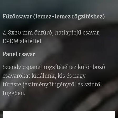
Fűzőcsavar (lemez-lemez rögzítéshez)
4,8x20 mm önfúró, hatlapfejű csavar,
EPDM alátéttel
Panel csavar
Szendvicspanel rögzítéséhez különböző
csavarokat kínálunk, kis és nagy
fúrásteljesítményűt igénytől és színtől
függően.