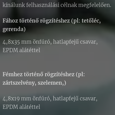
kínálunk felhasználási célnak megfelelően.
Fához történő rögzítéshez (pl: tetőléc,
gerenda)
4,8x35 mm önfúró, hatlapfejű csavar,
EPDM alátéttel
Fémhez történő rögzítéshez (pl:
zártszelvény, szelemen,)
4,8x19 mm önfúró, hatlapfejű csavar,
EPDM alátéttel