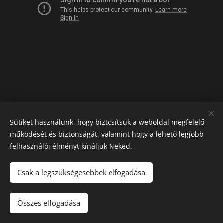
Sütiket használunk, hogy biztosítsuk a weboldal megfelelő
működését és biztonságát, valamint hogy a lehető legjobb
felhasználói élményt kínáljuk Neked.
Csak a legszükségesebbek elfogadása
Az oldalt a
Webnode
működteti
Sütik
Nyelvek
Összes elfogadása
Magyar
Română