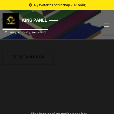
Nyitvatartás hétköznap 7-16 óráig
KING
PANEL
Minőség, tartósság, innováció!
TETŐPANELEK