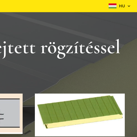
HU
tett rögzítéssel