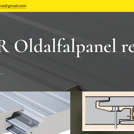
fice@gmail.com
 Oldalfalpanel rej
..