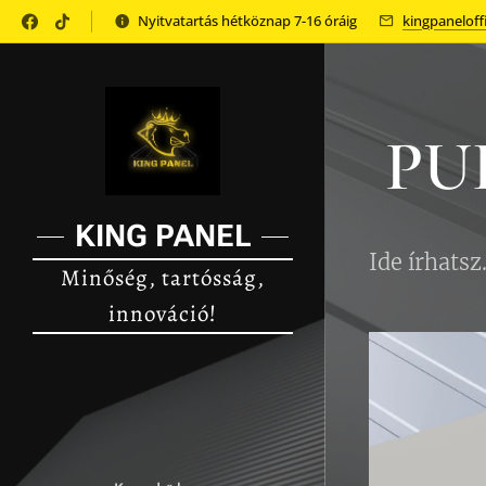
Nyitvatartás hétköznap 7-16 óráig
kingpanelof
PUR
KING
PANEL
Ide írhatsz.
Minőség, tartósság,
innováció!