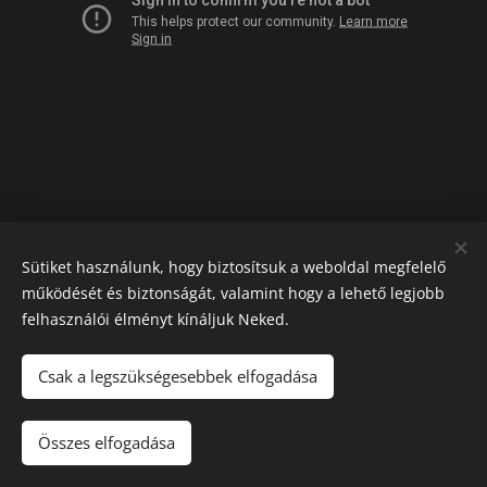
Sütiket használunk, hogy biztosítsuk a weboldal megfelelő
működését és biztonságát, valamint hogy a lehető legjobb
felhasználói élményt kínáljuk Neked.
Csak a legszükségesebbek elfogadása
Az oldalt a
Webnode
működteti
Sütik
Nyelvek
Összes elfogadása
Magyar
Română