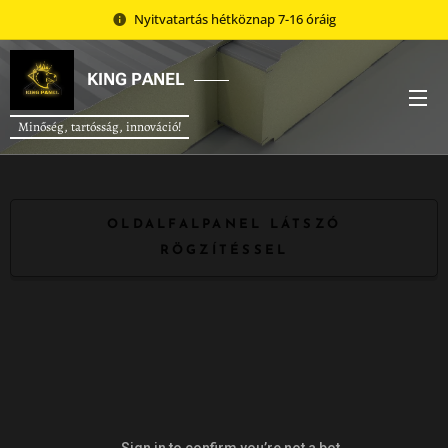
Nyitvatartás hétköznap 7-16 óráig
KING
PANEL
Minőség, tartósság, innováció!
OLDALFALPANEL LÁTSZÓ
RÖGZÍTÉSSEL