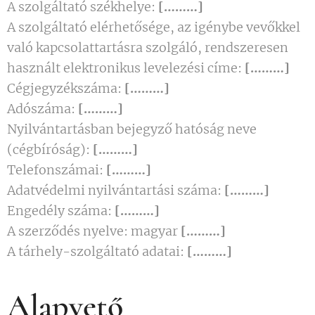
A szolgáltató székhelye:
[………]
A szolgáltató elérhetősége, az igénybe vevőkkel
való kapcsolattartásra szolgáló, rendszeresen
használt elektronikus levelezési címe:
[………]
Cégjegyzékszáma:
[………]
Adószáma:
[………]
Nyilvántartásban bejegyző hatóság neve
(cégbíróság):
[………]
Telefonszámai:
[………]
Adatvédelmi nyilvántartási száma:
[………]
Engedély száma:
[………]
A szerződés nyelve: magyar
[………]
A tárhely-szolgáltató adatai:
[………]
Alapvető