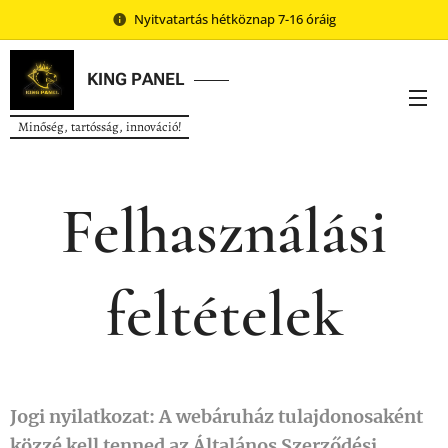
Nyitvatartás hétköznap 7-16 óráig
KING
PANEL
Minőség, tartósság, innováció!
Felhasználási
feltételek
Jogi nyilatkozat: A webáruház tulajdonosaként
közzé kell tenned az Általános Szerződési